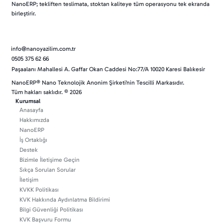
NanoERP; tekliften teslimata, stoktan kaliteye tüm operasyonu tek ekranda
birleştirir.
info@nanoyazilim.com.tr
0505 375 62 66
Paşaalanı Mahallesi A. Gaffar Okan Caddesi No:77/A 10020 Karesi Balıkesir
NanoERP® Nano Teknolojik Anonim Şirketi’nin Tescilli Markasıdır.
Tüm hakları saklıdır. © 2026
Kurumsal
Anasayfa
Hakkımızda
NanoERP
İş Ortaklığı
Destek
Bizimle İletişime Geçin
Sıkça Sorulan Sorular
İletişim
KVKK Politikası
KVK Hakkında Aydınlatma Bildirimi
Bilgi Güvenliği Politikası
KVK Başvuru Formu