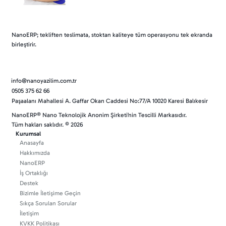
NanoERP; tekliften teslimata, stoktan kaliteye tüm operasyonu tek ekranda
birleştirir.
info@nanoyazilim.com.tr
0505 375 62 66
Paşaalanı Mahallesi A. Gaffar Okan Caddesi No:77/A 10020 Karesi Balıkesir
NanoERP® Nano Teknolojik Anonim Şirketi’nin Tescilli Markasıdır.
Tüm hakları saklıdır. © 2026
Kurumsal
Anasayfa
Hakkımızda
NanoERP
İş Ortaklığı
Destek
Bizimle İletişime Geçin
Sıkça Sorulan Sorular
İletişim
KVKK Politikası