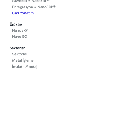
Güvenlik = NanoERP®
Entegrasyon = NanoERP®
Cari Yönetimi
Ürünler
NanoERP
NanoİSG
Sektörler
Sektörler
Metal İşleme
İmalat - Montaj